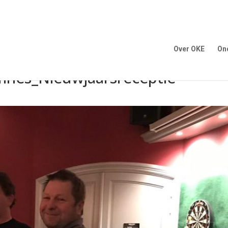
Over OKE
On
nes_Nieuwjaarsreceptie