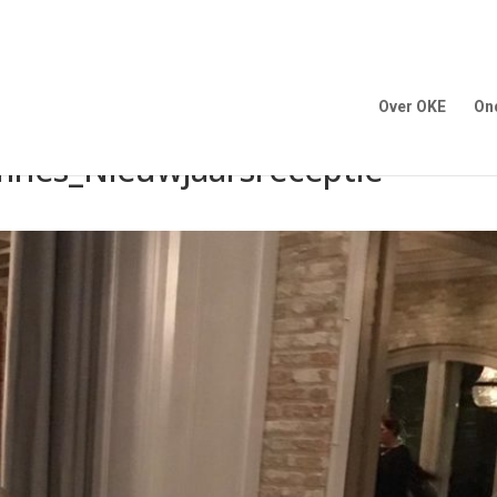
Over OKE
On
nes_Nieuwjaarsreceptie